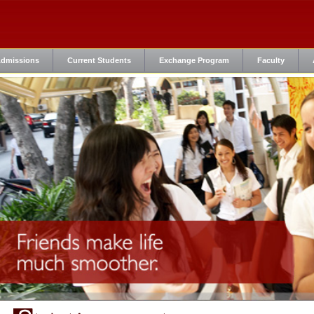
dmissions
Current Students
Exchange Program
Faculty