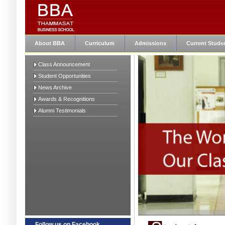
About BBA
Curriculum
Admissions
Current Stude
Class Announcement
Student Opportunities
News Archive
Awards & Recognitions
Alumni Testimonials
Follow us on Facebook